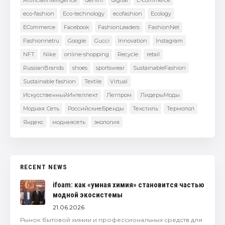
eco-fashion
Eco-technology
ecofashion
Ecology
ECommerce
Facebook
FashionLeaders
FashionNet
Fashionnetru
Google
Gucci
Innovation
Instagram
NFT
Nike
online-shopping
Recycle
retail
RussianBrands
shoes
sportswear
SustainableFashion
Sustainable fashion
Textile
Virtual
ИскусственныйИнтеллект
Легпром
ЛидерыМоды
Модная Сеть
РоссийскиеБренды
Текстиль
Термопол
Яндекс
моднаясеть
экология
RECENT NEWS
ifoam: как «умная химия» становится частью
модной экосистемы
21.06.2026
Рынок бытовой химии и профессиональных средств для