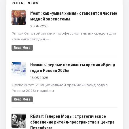
RECENT NEWS
ifoam: как «умная химия» становится частью
модной экосистемы
21.06.2026
Рынок бытовой химии и профессиональных средств для
клининга сегодня —
Read More
Названы первые номинанты премии «Бренд
года в России 2026»
16.05.2026
Оргкомитет IV Национальной премии «Бренд года в
России 2026» подвёл и
Read More
REstart Галереи Моды: стратегическое
обновление ритейл‑пространства в центре
Петербурга