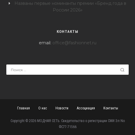
Названы первые номинанты премии «Бренд года в
России 2026»
КОНТАКТЫ
email:
office@fashionnet.ru
Главная
О нас
Новости
Ассоциация
Контакты
Copyright © 2026 МОДНАЯ СЕТЬ. Свидетельство о регистрации СМИ Эл No
ФС77-71566