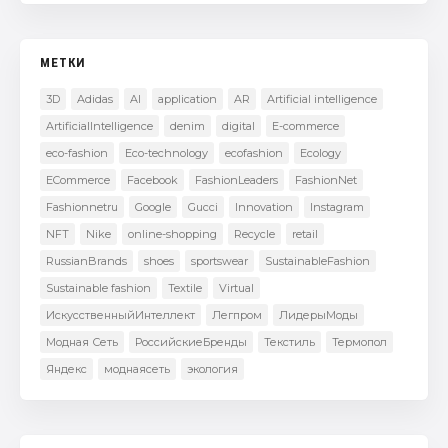
МЕТКИ
3D
Adidas
AI
application
AR
Artificial intelligence
ArtificialIntelligence
denim
digital
E-commerce
eco-fashion
Eco-technology
ecofashion
Ecology
ECommerce
Facebook
FashionLeaders
FashionNet
Fashionnetru
Google
Gucci
Innovation
Instagram
NFT
Nike
online-shopping
Recycle
retail
RussianBrands
shoes
sportswear
SustainableFashion
Sustainable fashion
Textile
Virtual
ИскусственныйИнтеллект
Легпром
ЛидерыМоды
Модная Сеть
РоссийскиеБренды
Текстиль
Термопол
Яндекс
моднаясеть
экология