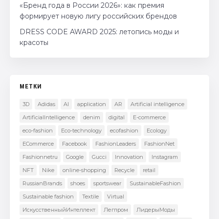
«Бренд года в России 2026»: как премия
формирует новую лигу российских брендов
DRESS CODE AWARD 2025: летопись моды и
красоты
МЕТКИ
3D
Adidas
AI
application
AR
Artificial intelligence
ArtificialIntelligence
denim
digital
E-commerce
eco-fashion
Eco-technology
ecofashion
Ecology
ECommerce
Facebook
FashionLeaders
FashionNet
Fashionnetru
Google
Gucci
Innovation
Instagram
NFT
Nike
online-shopping
Recycle
retail
RussianBrands
shoes
sportswear
SustainableFashion
Sustainable fashion
Textile
Virtual
ИскусственныйИнтеллект
Легпром
ЛидерыМоды