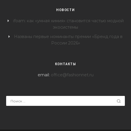
НОВОСТИ
ifoam: как «умная химия» становится частью модной
экосистемы
Названы первые номинанты премии «Бренд года в
России 2026»
КОНТАКТЫ
email:
office@fashionnet.ru