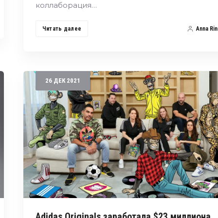
коллаборация…
Читать далее
Anna Rin
26
ДЕК
2021
Adidas Originals заработала $23 миллиона