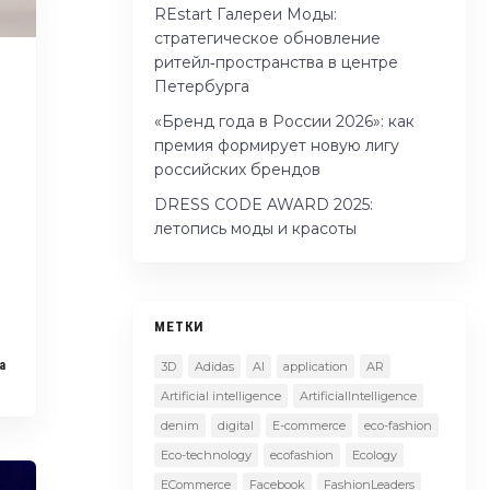
REstart Галереи Моды:
стратегическое обновление
ритейл‑пространства в центре
Петербурга
«Бренд года в России 2026»: как
премия формирует новую лигу
российских брендов
DRESS CODE AWARD 2025:
летопись моды и красоты
МЕТКИ
a
3D
Adidas
AI
application
AR
Artificial intelligence
ArtificialIntelligence
denim
digital
E-commerce
eco-fashion
Eco-technology
ecofashion
Ecology
ECommerce
Facebook
FashionLeaders