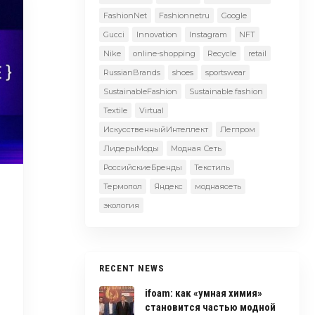
FashionNet
Fashionnetru
Google
Gucci
Innovation
Instagram
NFT
Nike
online-shopping
Recycle
retail
RussianBrands
shoes
sportswear
SustainableFashion
Sustainable fashion
Textile
Virtual
ИскусственныйИнтеллект
Легпром
ЛидерыМоды
Модная Сеть
РоссийскиеБренды
Текстиль
Термопол
Яндекс
моднаясеть
экология
RECENT NEWS
ifoam: как «умная химия»
становится частью модной