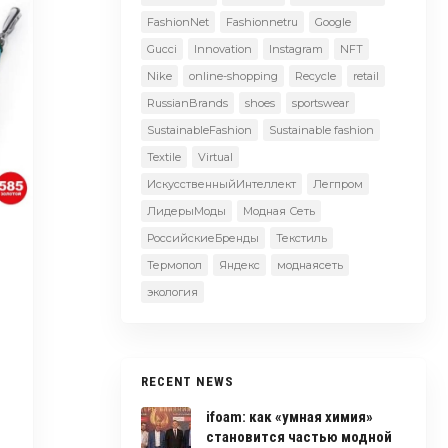
FashionNet
Fashionnetru
Google
Gucci
Innovation
Instagram
NFT
Nike
online-shopping
Recycle
retail
RussianBrands
shoes
sportswear
SustainableFashion
Sustainable fashion
Textile
Virtual
ИскусственныйИнтеллект
Легпром
ЛидерыМоды
Модная Сеть
РоссийскиеБренды
Текстиль
Термопол
Яндекс
моднаясеть
экология
RECENT NEWS
ifoam: как «умная химия»
становится частью модной