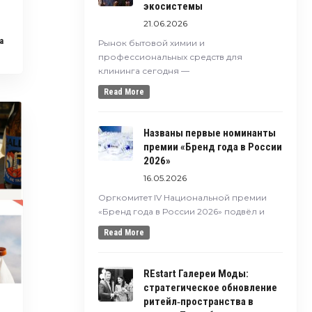
экосистемы
21.06.2026
a
Рынок бытовой химии и
профессиональных средств для
клининга сегодня —
Read More
Названы первые номинанты
премии «Бренд года в России
2026»
16.05.2026
Оргкомитет IV Национальной премии
«Бренд года в России 2026» подвёл и
Read More
REstart Галереи Моды:
стратегическое обновление
ритейл‑пространства в