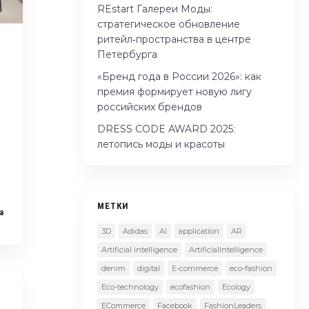
REstart Галереи Моды:
стратегическое обновление
ритейл‑пространства в центре
Петербурга
«Бренд года в России 2026»: как
премия формирует новую лигу
российских брендов
DRESS CODE AWARD 2025:
летопись моды и красоты
МЕТКИ
a
3D
Adidas
AI
application
AR
Artificial intelligence
ArtificialIntelligence
denim
digital
E-commerce
eco-fashion
Eco-technology
ecofashion
Ecology
ECommerce
Facebook
FashionLeaders