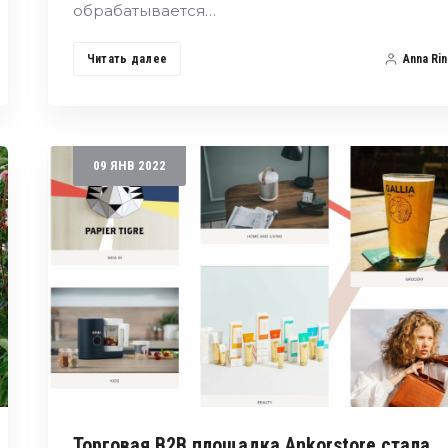
обрабатывается…
Читать далее
Anna Rin
09
ЯНВ
2022
Торговая B2B площадка Ankorstore стала