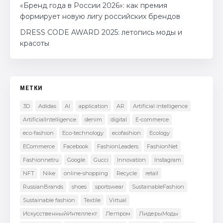
«Бренд года в России 2026»: как премия
формирует новую лигу российских брендов
DRESS CODE AWARD 2025: летопись моды и
красоты
МЕТКИ
3D
Adidas
AI
application
AR
Artificial intelligence
ArtificialIntelligence
denim
digital
E-commerce
eco-fashion
Eco-technology
ecofashion
Ecology
ECommerce
Facebook
FashionLeaders
FashionNet
Fashionnetru
Google
Gucci
Innovation
Instagram
NFT
Nike
online-shopping
Recycle
retail
RussianBrands
shoes
sportswear
SustainableFashion
Sustainable fashion
Textile
Virtual
ИскусственныйИнтеллект
Легпром
ЛидерыМоды