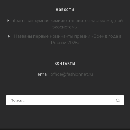
НОВОСТИ
ifoam: как «умная химия» становится частью модной
экосистемы
Названы первые номинанты премии «Бренд года в
России 2026»
КОНТАКТЫ
email:
office@fashionnet.ru