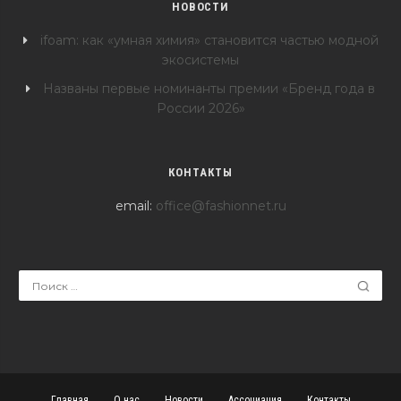
НОВОСТИ
ifoam: как «умная химия» становится частью модной
экосистемы
Названы первые номинанты премии «Бренд года в
России 2026»
КОНТАКТЫ
email:
office@fashionnet.ru
Главная
О нас
Новости
Ассоциация
Контакты