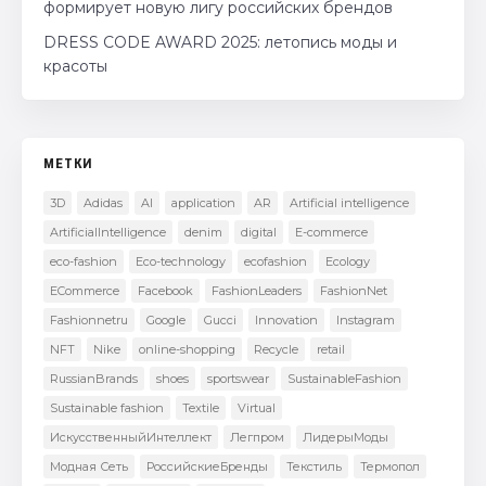
формирует новую лигу российских брендов
DRESS CODE AWARD 2025: летопись моды и
красоты
МЕТКИ
3D
Adidas
AI
application
AR
Artificial intelligence
ArtificialIntelligence
denim
digital
E-commerce
eco-fashion
Eco-technology
ecofashion
Ecology
ECommerce
Facebook
FashionLeaders
FashionNet
Fashionnetru
Google
Gucci
Innovation
Instagram
NFT
Nike
online-shopping
Recycle
retail
RussianBrands
shoes
sportswear
SustainableFashion
Sustainable fashion
Textile
Virtual
ИскусственныйИнтеллект
Легпром
ЛидерыМоды
Модная Сеть
РоссийскиеБренды
Текстиль
Термопол