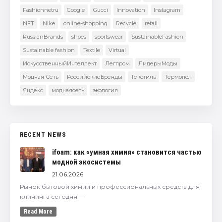
Fashionnetru
Google
Gucci
Innovation
Instagram
NFT
Nike
online-shopping
Recycle
retail
RussianBrands
shoes
sportswear
SustainableFashion
Sustainable fashion
Textile
Virtual
ИскусственныйИнтеллект
Легпром
ЛидерыМоды
Модная Сеть
РоссийскиеБренды
Текстиль
Термопол
Яндекс
моднаясеть
экология
RECENT NEWS
ifoam: как «умная химия» становится частью
модной экосистемы
21.06.2026
Рынок бытовой химии и профессиональных средств для
клининга сегодня —
Read More