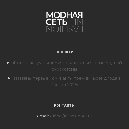
НОВОСТИ
ifoam: как «умная химия» становится частью модной
экосистемы
Названы первые номинанты премии «Бренд года в
России 2026»
КОНТАКТЫ
email:
office@fashionnet.ru