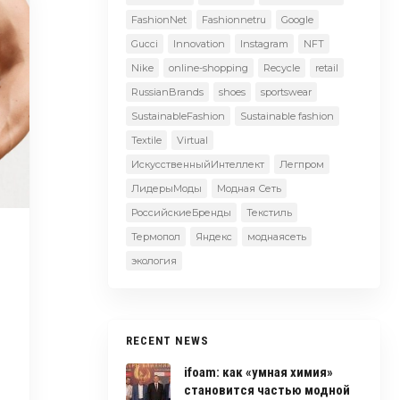
FashionNet
Fashionnetru
Google
Gucci
Innovation
Instagram
NFT
Nike
online-shopping
Recycle
retail
RussianBrands
shoes
sportswear
SustainableFashion
Sustainable fashion
Textile
Virtual
ИскусственныйИнтеллект
Легпром
ЛидерыМоды
Модная Сеть
РоссийскиеБренды
Текстиль
Термопол
Яндекс
моднаясеть
экология
RECENT NEWS
ifoam: как «умная химия»
становится частью модной