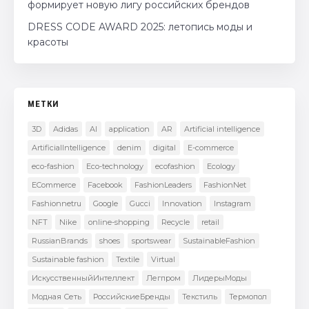
формирует новую лигу российских брендов
DRESS CODE AWARD 2025: летопись моды и
красоты
МЕТКИ
3D
Adidas
AI
application
AR
Artificial intelligence
ArtificialIntelligence
denim
digital
E-commerce
eco-fashion
Eco-technology
ecofashion
Ecology
ECommerce
Facebook
FashionLeaders
FashionNet
Fashionnetru
Google
Gucci
Innovation
Instagram
NFT
Nike
online-shopping
Recycle
retail
RussianBrands
shoes
sportswear
SustainableFashion
Sustainable fashion
Textile
Virtual
ИскусственныйИнтеллект
Легпром
ЛидерыМоды
Модная Сеть
РоссийскиеБренды
Текстиль
Термопол