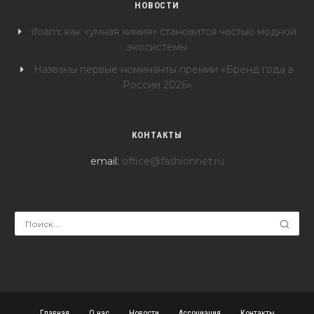
НОВОСТИ
ifoam: как «умная химия» становится частью модной
экосистемы
Названы первые номинанты премии «Бренд года в
России 2026»
КОНТАКТЫ
email:
office@fashionnet.ru
Главная
О нас
Новости
Ассоциация
Контакты