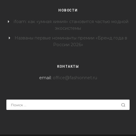
НОВОСТИ
ifoam: как «умная химия» становится частью модной
экосистемы
Названы первые номинанты премии «Бренд года в
России 2026»
КОНТАКТЫ
email:
office@fashionnet.ru