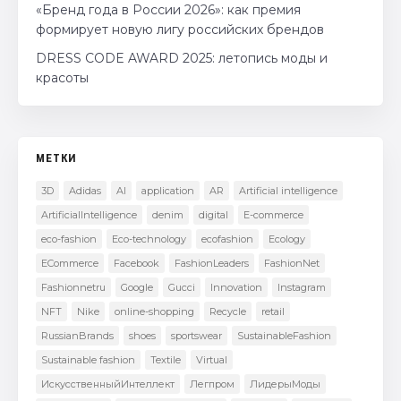
«Бренд года в России 2026»: как премия
формирует новую лигу российских брендов
DRESS CODE AWARD 2025: летопись моды и
красоты
МЕТКИ
3D
Adidas
AI
application
AR
Artificial intelligence
ArtificialIntelligence
denim
digital
E-commerce
eco-fashion
Eco-technology
ecofashion
Ecology
ECommerce
Facebook
FashionLeaders
FashionNet
Fashionnetru
Google
Gucci
Innovation
Instagram
NFT
Nike
online-shopping
Recycle
retail
RussianBrands
shoes
sportswear
SustainableFashion
Sustainable fashion
Textile
Virtual
ИскусственныйИнтеллект
Легпром
ЛидерыМоды