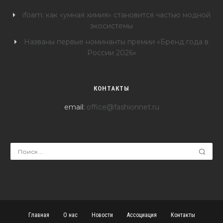
ifoam: как «умная химия» становится частью модной
экосистемы
Названы первые номинанты премии «Бренд года в
России 2026»
КОНТАКТЫ
email:
office@fashionnet.ru
Главная
О нас
Новости
Ассоциация
Контакты