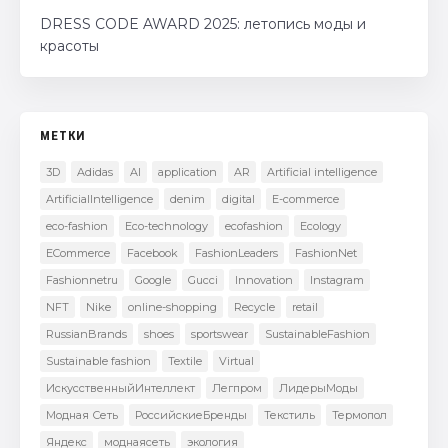
DRESS CODE AWARD 2025: летопись моды и
красоты
МЕТКИ
3D
Adidas
AI
application
AR
Artificial intelligence
ArtificialIntelligence
denim
digital
E-commerce
eco-fashion
Eco-technology
ecofashion
Ecology
ECommerce
Facebook
FashionLeaders
FashionNet
Fashionnetru
Google
Gucci
Innovation
Instagram
NFT
Nike
online-shopping
Recycle
retail
RussianBrands
shoes
sportswear
SustainableFashion
Sustainable fashion
Textile
Virtual
ИскусственныйИнтеллект
Легпром
ЛидерыМоды
Модная Сеть
РоссийскиеБренды
Текстиль
Термопол
Яндекс
моднаясеть
экология