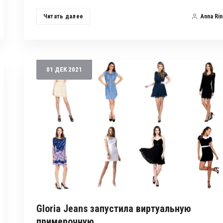
Читать далее
Anna Rin
01
ДЕК
2021
Gloria Jeans запустила виртуальную
примерочную