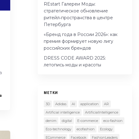
REstart Галереи Моды:
стратегическое обновление
ритейл‑пространства в центре
Петербурга
«Бренд года в России 2026»: как
премия формирует новую лигу
российских брендов
DRESS CODE AWARD 2025:
летопись моды и красоты
а
МЕТКИ
a
3D
Adidas
AI
application
AR
Artificial intelligence
ArtificialIntelligence
denim
digital
E-commerce
eco-fashion
Eco-technology
ecofashion
Ecology
ECommerce
Facebook
FashionLeaders