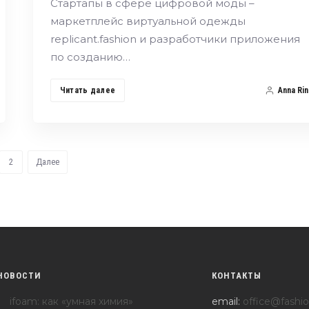
Стартапы в сфере цифровой моды –
маркетплейс виртуальной одежды
replicant.fashion и разработчики приложения
по созданию…
Читать далее
Anna Rin
2
Далее
НОВОСТИ
КОНТАКТЫ
ifoam: как «умная химия»
email:
office@fashio