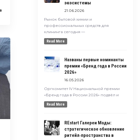
экосистемы
21.06.2026
a
Рынок бытовой химии и
профессиональных средств для
клининга сегодня —
Read More
Названы первые номинанты
премии «Бренд года в России
2026»
16.05.2026
Оргкомитет IV Национальной премии
«Бренд года в России 2026» подвёл и
Read More
REstart Галереи Моды:
стратегическое обновление
и
ритейл‑пространства в