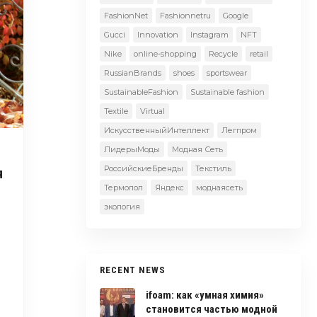
FashionNet
Fashionnetru
Google
Gucci
Innovation
Instagram
NFT
Nike
online-shopping
Recycle
retail
RussianBrands
shoes
sportswear
SustainableFashion
Sustainable fashion
Textile
Virtual
ИскусственныйИнтеллект
Легпром
ЛидерыМоды
Модная Сеть
РоссийскиеБренды
Текстиль
я
Термопол
Яндекс
моднаясеть
экология
RECENT NEWS
ifoam: как «умная химия»
становится частью модной