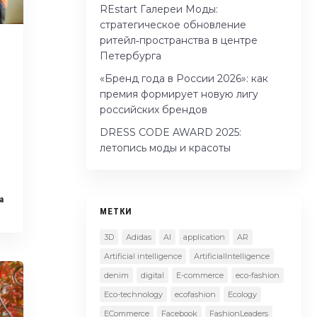
REstart Галереи Моды:
стратегическое обновление
ритейл‑пространства в центре
Петербурга
«Бренд года в России 2026»: как
премия формирует новую лигу
российских брендов
DRESS CODE AWARD 2025:
летопись моды и красоты
a
МЕТКИ
3D
Adidas
AI
application
AR
Artificial intelligence
ArtificialIntelligence
denim
digital
E-commerce
eco-fashion
Eco-technology
ecofashion
Ecology
ECommerce
Facebook
FashionLeaders