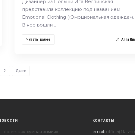
Дизайнер из Польши Ига Веглинская
представила коллекцию под названием
Emotional Clothing («Эмоциональная одежда»).
В нее вошли…
Читать далее
Anna Rin
2
Далее
НОВОСТИ
КОНТАКТЫ
ifoam: как «умная химия»
email:
office@fashio