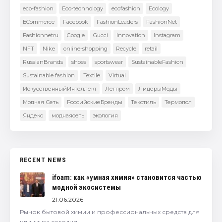
eco-fashion
Eco-technology
ecofashion
Ecology
ECommerce
Facebook
FashionLeaders
FashionNet
Fashionnetru
Google
Gucci
Innovation
Instagram
NFT
Nike
online-shopping
Recycle
retail
RussianBrands
shoes
sportswear
SustainableFashion
Sustainable fashion
Textile
Virtual
ИскусственныйИнтеллект
Легпром
ЛидерыМоды
Модная Сеть
РоссийскиеБренды
Текстиль
Термопол
Яндекс
моднаясеть
экология
RECENT NEWS
ifoam: как «умная химия» становится частью
модной экосистемы
21.06.2026
Рынок бытовой химии и профессиональных средств для
клининга сегодня —