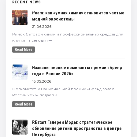
RECENT NEWS
ifoam: как «умная химия» становится частью
модной экосистемы
21.06.2026
Рынок бытовой химии и профессиональных средств для
клининга сегодня —
Read More
Названы первые номинанты премии «Бренд
года в России 2026»
16.05.2026
Оргкомитет IV Национальной премии «Бренд года в
России 2026» подвёл и
Read More
REstart Галереи Моды: стратегическое
обновление ритейл‑пространства в центре
Петербурга