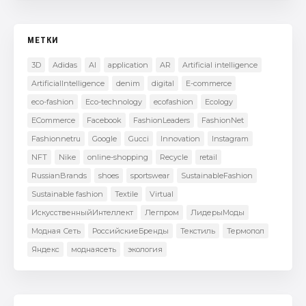
МЕТКИ
3D
Adidas
AI
application
AR
Artificial intelligence
ArtificialIntelligence
denim
digital
E-commerce
eco-fashion
Eco-technology
ecofashion
Ecology
ECommerce
Facebook
FashionLeaders
FashionNet
Fashionnetru
Google
Gucci
Innovation
Instagram
NFT
Nike
online-shopping
Recycle
retail
RussianBrands
shoes
sportswear
SustainableFashion
Sustainable fashion
Textile
Virtual
ИскусственныйИнтеллект
Легпром
ЛидерыМоды
Модная Сеть
РоссийскиеБренды
Текстиль
Термопол
Яндекс
моднаясеть
экология