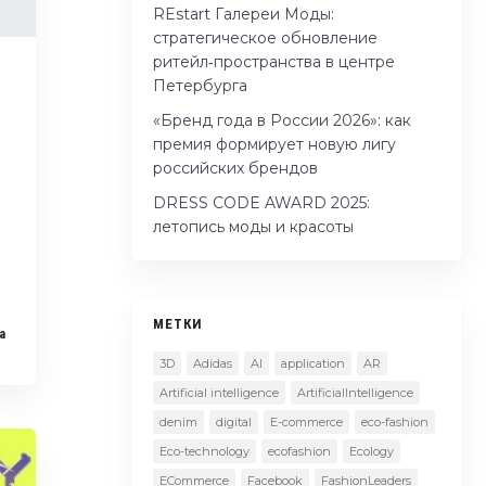
REstart Галереи Моды:
стратегическое обновление
ритейл‑пространства в центре
Петербурга
«Бренд года в России 2026»: как
премия формирует новую лигу
российских брендов
DRESS CODE AWARD 2025:
летопись моды и красоты
МЕТКИ
a
3D
Adidas
AI
application
AR
Artificial intelligence
ArtificialIntelligence
denim
digital
E-commerce
eco-fashion
Eco-technology
ecofashion
Ecology
ECommerce
Facebook
FashionLeaders