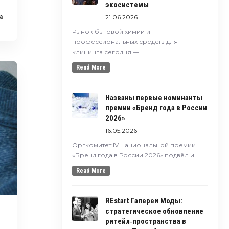
экосистемы
21.06.2026
a
Рынок бытовой химии и
профессиональных средств для
клининга сегодня —
Read More
Названы первые номинанты
премии «Бренд года в России
2026»
16.05.2026
Оргкомитет IV Национальной премии
«Бренд года в России 2026» подвёл и
Read More
REstart Галереи Моды:
стратегическое обновление
ритейл‑пространства в