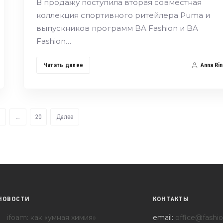
В продажу поступила вторая совместная
коллекция спортивного ритейлера Puma и
выпускников программ BA Fashion и BA
Fashion…
Читать далее
Anna Rin
…
20
Далее
НОВОСТИ
КОНТАКТЫ
ifoam: как «умная химия»
email:
office@fashio