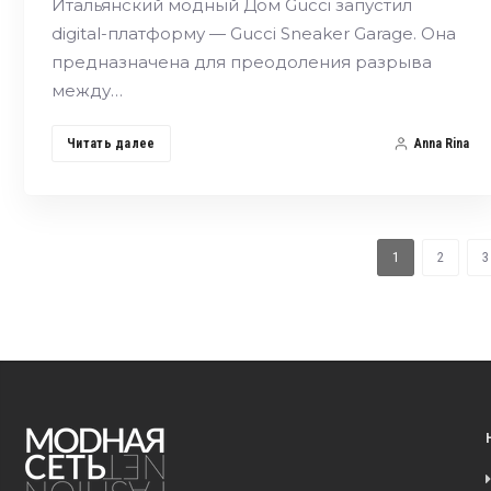
Итальянский модный Дом Gucci запустил
digital-платформу — Gucci Sneaker Garage. Она
предназначена для преодоления разрыва
между…
Читать далее
Anna Rina
1
2
3