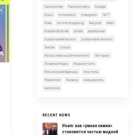
FashionNet
Fashionnetru
Google
Gucci
Innovation
Instagram
NFT
Nike
online-shopping
Recycle
retail
RussianBrands
shoes
sportswear
SustainableFashion
Sustainable fashion
Textile
Virtual
ИскусственныйИнтеллект
Легпром
ЛидерыМоды
Модная Сеть
РоссийскиеБренды
Текстиль
ю
Термопол
Яндекс
моднаясеть
экология
RECENT NEWS
ifoam: как «умная химия»
становится частью модной