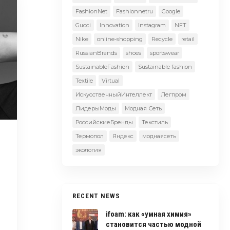
FashionNet
Fashionnetru
Google
Gucci
Innovation
Instagram
NFT
Nike
online-shopping
Recycle
retail
RussianBrands
shoes
sportswear
SustainableFashion
Sustainable fashion
Textile
Virtual
ИскусственныйИнтеллект
Легпром
ЛидерыМоды
Модная Сеть
РоссийскиеБренды
Текстиль
Термопол
Яндекс
моднаясеть
экология
RECENT NEWS
ifoam: как «умная химия»
становится частью модной