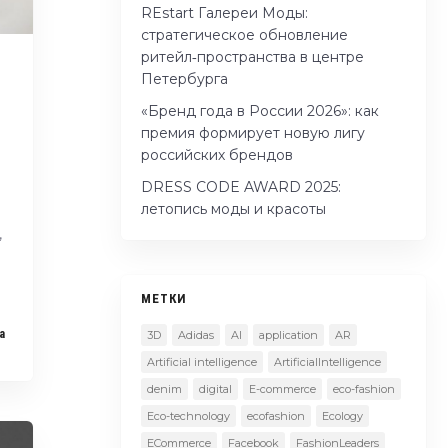
REstart Галереи Моды:
стратегическое обновление
ритейл‑пространства в центре
Петербурга
«Бренд года в России 2026»: как
премия формирует новую лигу
российских брендов
DRESS CODE AWARD 2025:
летопись моды и красоты
,
МЕТКИ
a
3D
Adidas
AI
application
AR
Artificial intelligence
ArtificialIntelligence
denim
digital
E-commerce
eco-fashion
Eco-technology
ecofashion
Ecology
ECommerce
Facebook
FashionLeaders