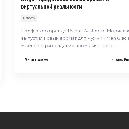
виртуальной реальности
Новости
Парфюмер бренда Bvlgari Альберто Морилла
выпустил новый аромат для мужчин Man Glacia
Essence. При создании ароматического…
Читать далее
Anna Rin