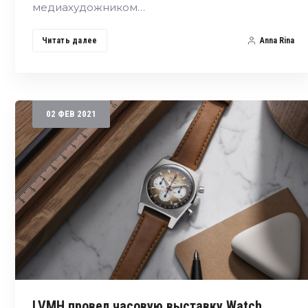
медиахудожником…
Читать далее
Anna Rina
02
ФЕВ
2021
LVMH провел часовую выставку Watch