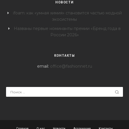
НОВОСТИ
ifoam: как «умная химия» становится частью модной
экосистемы
Названы первые номинанты премии «Бренд года в
России 2026»
КОНТАКТЫ
email:
office@fashionnet.ru
Главная
О нас
Новости
Ассоциация
Контакты