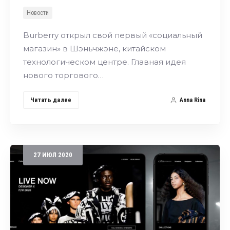
Новости
Burberry открыл свой первый «социальный
магазин» в Шэньчжэне, китайском
технологическом центре. Главная идея
нового торгового…
Читать далее
Anna Rina
27
ИЮЛ
2020