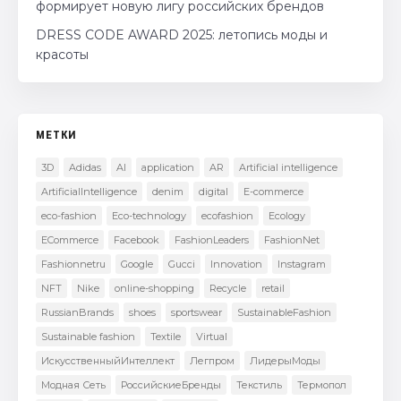
формирует новую лигу российских брендов
DRESS CODE AWARD 2025: летопись моды и
красоты
МЕТКИ
3D
Adidas
AI
application
AR
Artificial intelligence
ArtificialIntelligence
denim
digital
E-commerce
eco-fashion
Eco-technology
ecofashion
Ecology
ECommerce
Facebook
FashionLeaders
FashionNet
Fashionnetru
Google
Gucci
Innovation
Instagram
NFT
Nike
online-shopping
Recycle
retail
RussianBrands
shoes
sportswear
SustainableFashion
Sustainable fashion
Textile
Virtual
ИскусственныйИнтеллект
Легпром
ЛидерыМоды
Модная Сеть
РоссийскиеБренды
Текстиль
Термопол