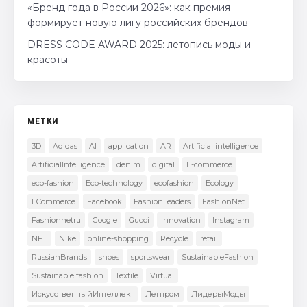
«Бренд года в России 2026»: как премия
формирует новую лигу российских брендов
DRESS CODE AWARD 2025: летопись моды и
красоты
МЕТКИ
3D
Adidas
AI
application
AR
Artificial intelligence
ArtificialIntelligence
denim
digital
E-commerce
eco-fashion
Eco-technology
ecofashion
Ecology
ECommerce
Facebook
FashionLeaders
FashionNet
Fashionnetru
Google
Gucci
Innovation
Instagram
NFT
Nike
online-shopping
Recycle
retail
RussianBrands
shoes
sportswear
SustainableFashion
Sustainable fashion
Textile
Virtual
ИскусственныйИнтеллект
Легпром
ЛидерыМоды