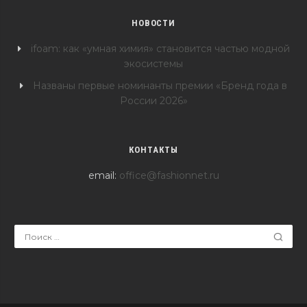
НОВОСТИ
ifoam: как «умная химия» становится частью модной
экосистемы
Названы первые номинанты премии «Бренд года в
России 2026»
КОНТАКТЫ
email:
office@fashionnet.ru