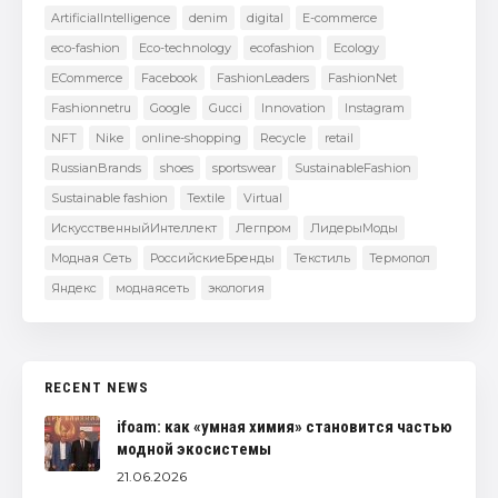
ArtificialIntelligence
denim
digital
E-commerce
eco-fashion
Eco-technology
ecofashion
Ecology
ECommerce
Facebook
FashionLeaders
FashionNet
Fashionnetru
Google
Gucci
Innovation
Instagram
NFT
Nike
online-shopping
Recycle
retail
RussianBrands
shoes
sportswear
SustainableFashion
Sustainable fashion
Textile
Virtual
ИскусственныйИнтеллект
Легпром
ЛидерыМоды
Модная Сеть
РоссийскиеБренды
Текстиль
Термопол
Яндекс
моднаясеть
экология
RECENT NEWS
ifoam: как «умная химия» становится частью
модной экосистемы
21.06.2026