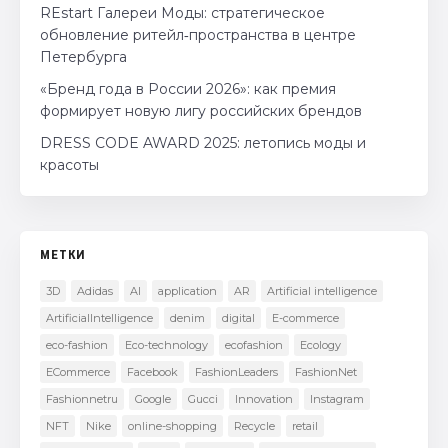
REstart Галереи Моды: стратегическое
обновление ритейл‑пространства в центре
Петербурга
«Бренд года в России 2026»: как премия
формирует новую лигу российских брендов
DRESS CODE AWARD 2025: летопись моды и
красоты
МЕТКИ
3D
Adidas
AI
application
AR
Artificial intelligence
ArtificialIntelligence
denim
digital
E-commerce
eco-fashion
Eco-technology
ecofashion
Ecology
ECommerce
Facebook
FashionLeaders
FashionNet
Fashionnetru
Google
Gucci
Innovation
Instagram
NFT
Nike
online-shopping
Recycle
retail