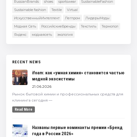
RussianBrands
shoes
sportswear
SustainableFashion
Sustainable fashion
Textile
Virtual
ИскусственныйИнтеллект
Легпром
ЛидерыМоды
Модная Сеть
РоссийскиеБренды
Текстиль
Термопол
Яндекс
моднаясеть
экология
RECENT NEWS
ifoam: как «умная химия» становится частью
модной экосистемы
21.06.2026
Рынок бытовой химии и профессиональных средств для
клининга сегодня —
Read More
Названы первые номинанты премии «Бренд
года в России 2026»