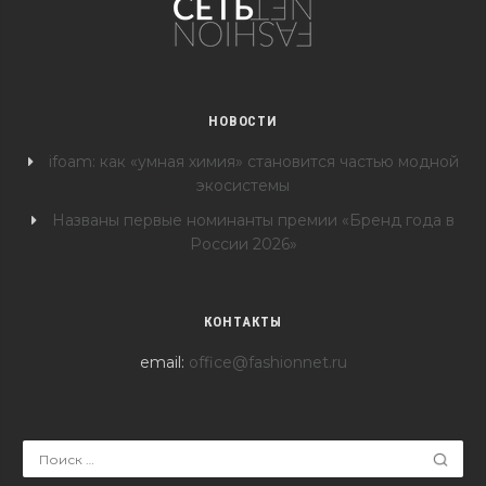
НОВОСТИ
ifoam: как «умная химия» становится частью модной
экосистемы
Названы первые номинанты премии «Бренд года в
России 2026»
КОНТАКТЫ
email:
office@fashionnet.ru