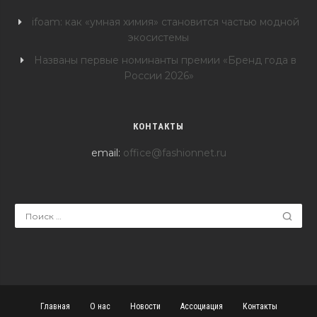
ifoam: как «умная химия» становится частью модной
экосистемы
Названы первые номинанты премии «Бренд года в
России 2026»
КОНТАКТЫ
email:
office@fashionnet.ru
Главная
О нас
Новости
Ассоциация
Контакты