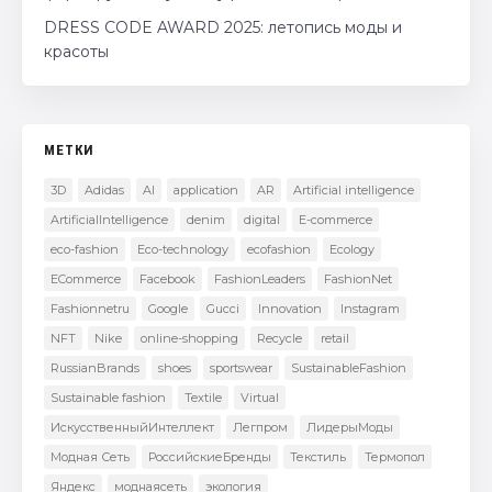
DRESS CODE AWARD 2025: летопись моды и
красоты
МЕТКИ
3D
Adidas
AI
application
AR
Artificial intelligence
ArtificialIntelligence
denim
digital
E-commerce
eco-fashion
Eco-technology
ecofashion
Ecology
ECommerce
Facebook
FashionLeaders
FashionNet
Fashionnetru
Google
Gucci
Innovation
Instagram
NFT
Nike
online-shopping
Recycle
retail
RussianBrands
shoes
sportswear
SustainableFashion
Sustainable fashion
Textile
Virtual
ИскусственныйИнтеллект
Легпром
ЛидерыМоды
Модная Сеть
РоссийскиеБренды
Текстиль
Термопол
Яндекс
моднаясеть
экология