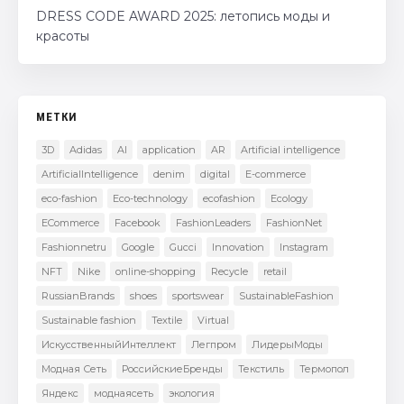
DRESS CODE AWARD 2025: летопись моды и
красоты
МЕТКИ
3D
Adidas
AI
application
AR
Artificial intelligence
ArtificialIntelligence
denim
digital
E-commerce
eco-fashion
Eco-technology
ecofashion
Ecology
ECommerce
Facebook
FashionLeaders
FashionNet
Fashionnetru
Google
Gucci
Innovation
Instagram
NFT
Nike
online-shopping
Recycle
retail
RussianBrands
shoes
sportswear
SustainableFashion
Sustainable fashion
Textile
Virtual
ИскусственныйИнтеллект
Легпром
ЛидерыМоды
Модная Сеть
РоссийскиеБренды
Текстиль
Термопол
Яндекс
моднаясеть
экология