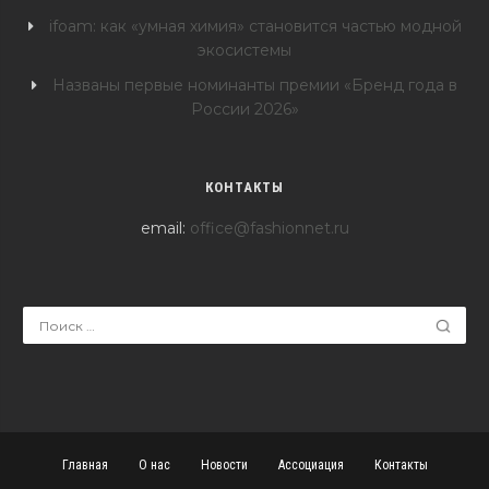
ifoam: как «умная химия» становится частью модной
экосистемы
Названы первые номинанты премии «Бренд года в
России 2026»
КОНТАКТЫ
email:
office@fashionnet.ru
Главная
О нас
Новости
Ассоциация
Контакты