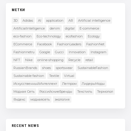
МЕТКИ
3D
Adidas
AI
application
AR
Artificial intelligence
ArtificialIntelligence
denim
digital
E-commerce
eco-fashion
Eco-technology
ecofashion
Ecology
ECommerce
Facebook
FashionLeaders
FashionNet
Fashionnetru
Google
Gucci
Innovation
Instagram
NFT
Nike
online-shopping
Recycle
retail
RussianBrands
shoes
sportswear
SustainableFashion
Sustainable fashion
Textile
Virtual
ИскусственныйИнтеллект
Легпром
ЛидерыМоды
Модная Сеть
РоссийскиеБренды
Текстиль
Термопол
Яндекс
моднаясеть
экология
RECENT NEWS