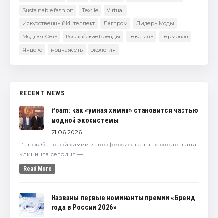
Sustainable fashion
Textile
Virtual
ИскусственныйИнтеллект
Легпром
ЛидерыМоды
Модная Сеть
РоссийскиеБренды
Текстиль
Термопол
Яндекс
моднаясеть
экология
RECENT NEWS
ifoam: как «умная химия» становится частью
модной экосистемы
21.06.2026
Рынок бытовой химии и профессиональных средств для
клининга сегодня —
Read More
Названы первые номинанты премии «Бренд
года в России 2026»