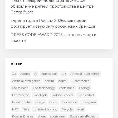
REstart Галереи Моды: стратегическое
обновление ритейл‑пространства в центре
Петербурга
«Бренд года в России 2026»: как премия
формирует новую лигу российских брендов
DRESS CODE AWARD 2025: летопись моды и
красоты
МЕТКИ
3D
Adidas
AI
application
AR
Artificial intelligence
ArtificialIntelligence
denim
digital
E-commerce
eco-fashion
Eco-technology
ecofashion
Ecology
ECommerce
Facebook
FashionLeaders
FashionNet
Fashionnetru
Google
Gucci
Innovation
Instagram
NFT
Nike
online-shopping
Recycle
retail
RussianBrands
shoes
sportswear
SustainableFashion