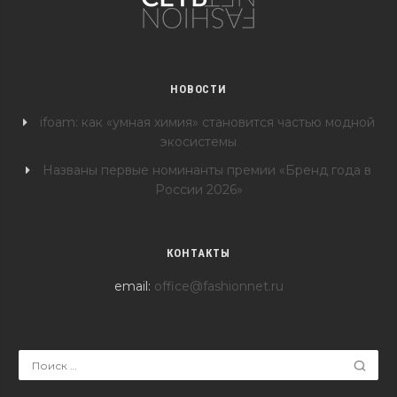
НОВОСТИ
ifoam: как «умная химия» становится частью модной
экосистемы
Названы первые номинанты премии «Бренд года в
России 2026»
КОНТАКТЫ
email:
office@fashionnet.ru