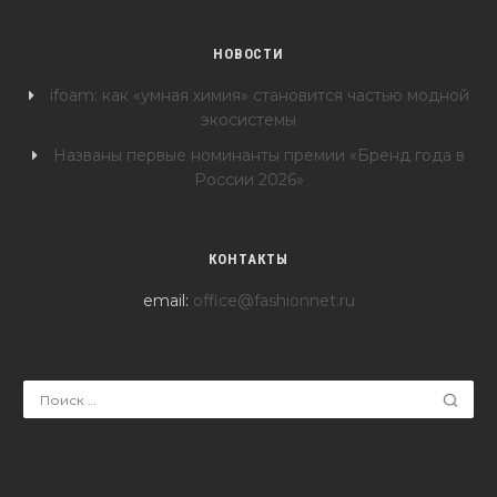
НОВОСТИ
ifoam: как «умная химия» становится частью модной
экосистемы
Названы первые номинанты премии «Бренд года в
России 2026»
КОНТАКТЫ
email:
office@fashionnet.ru