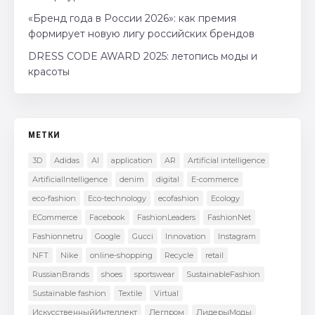
«Бренд года в России 2026»: как премия
формирует новую лигу российских брендов
DRESS CODE AWARD 2025: летопись моды и
красоты
МЕТКИ
3D
Adidas
AI
application
AR
Artificial intelligence
ArtificialIntelligence
denim
digital
E-commerce
eco-fashion
Eco-technology
ecofashion
Ecology
ECommerce
Facebook
FashionLeaders
FashionNet
Fashionnetru
Google
Gucci
Innovation
Instagram
NFT
Nike
online-shopping
Recycle
retail
RussianBrands
shoes
sportswear
SustainableFashion
Sustainable fashion
Textile
Virtual
ИскусственныйИнтеллект
Легпром
ЛидерыМоды