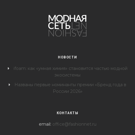
НОВОСТИ
ifoam: как «умная химия» становится частью модной
экосистемы
Названы первые номинанты премии «Бренд года в
России 2026»
КОНТАКТЫ
email:
office@fashionnet.ru