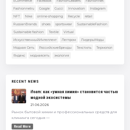
ECommerce
Facebook
FashionLeaders
FashionNet
Fashionnetru
Google
Gucci
Innovation
Instagram
NFT
Nike
online-shopping
Recycle
retail
RussianBrands
shoes
sportswear
SustainableFashion
Sustainable fashion
Textile
Virtual
ИскусственныйИнтеллект
Легпром
ЛидерыМоды
Модная Сеть
РоссийскиеБренды
Текстиль
Термопол
Яндекс
моднаясеть
экология
RECENT NEWS
ifoam: как «умная химия» становится частью
модной экосистемы
21.06.2026
Рынок бытовой химии и профессиональных средств для
клининга сегодня —
Read More