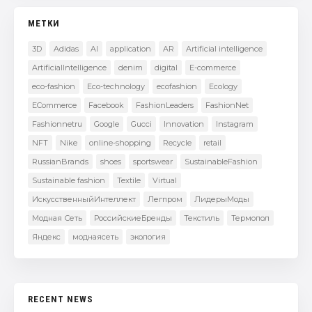
МЕТКИ
3D
Adidas
AI
application
AR
Artificial intelligence
ArtificialIntelligence
denim
digital
E-commerce
eco-fashion
Eco-technology
ecofashion
Ecology
ECommerce
Facebook
FashionLeaders
FashionNet
Fashionnetru
Google
Gucci
Innovation
Instagram
NFT
Nike
online-shopping
Recycle
retail
RussianBrands
shoes
sportswear
SustainableFashion
Sustainable fashion
Textile
Virtual
ИскусственныйИнтеллект
Легпром
ЛидерыМоды
Модная Сеть
РоссийскиеБренды
Текстиль
Термопол
Яндекс
моднаясеть
экология
RECENT NEWS