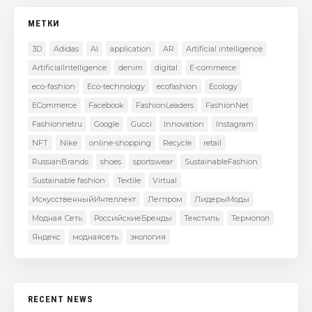
МЕТКИ
3D
Adidas
AI
application
AR
Artificial intelligence
ArtificialIntelligence
denim
digital
E-commerce
eco-fashion
Eco-technology
ecofashion
Ecology
ECommerce
Facebook
FashionLeaders
FashionNet
Fashionnetru
Google
Gucci
Innovation
Instagram
NFT
Nike
online-shopping
Recycle
retail
RussianBrands
shoes
sportswear
SustainableFashion
Sustainable fashion
Textile
Virtual
ИскусственныйИнтеллект
Легпром
ЛидерыМоды
Модная Сеть
РоссийскиеБренды
Текстиль
Термопол
Яндекс
моднаясеть
экология
RECENT NEWS