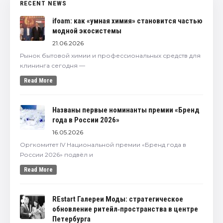
RECENT NEWS
ifoam: как «умная химия» становится частью
модной экосистемы
21.06.2026
Рынок бытовой химии и профессиональных средств для
клининга сегодня —
Read More
Названы первые номинанты премии «Бренд
года в России 2026»
16.05.2026
Оргкомитет IV Национальной премии «Бренд года в
России 2026» подвёл и
Read More
REstart Галереи Моды: стратегическое
обновление ритейл‑пространства в центре
Петербурга