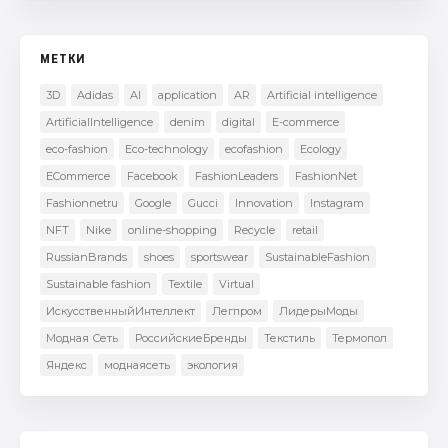
МЕТКИ
3D
Adidas
AI
application
AR
Artificial intelligence
ArtificialIntelligence
denim
digital
E-commerce
eco-fashion
Eco-technology
ecofashion
Ecology
ECommerce
Facebook
FashionLeaders
FashionNet
Fashionnetru
Google
Gucci
Innovation
Instagram
NFT
Nike
online-shopping
Recycle
retail
RussianBrands
shoes
sportswear
SustainableFashion
Sustainable fashion
Textile
Virtual
ИскусственныйИнтеллект
Легпром
ЛидерыМоды
Модная Сеть
РоссийскиеБренды
Текстиль
Термопол
Яндекс
моднаясеть
экология