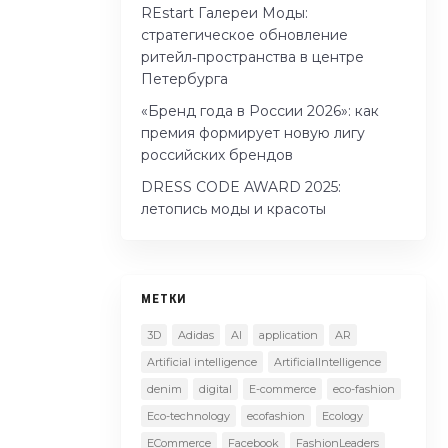
REstart Галереи Моды:
стратегическое обновление
ритейл‑пространства в центре
Петербурга
«Бренд года в России 2026»: как
премия формирует новую лигу
российских брендов
DRESS CODE AWARD 2025:
летопись моды и красоты
МЕТКИ
3D
Adidas
AI
application
AR
Artificial intelligence
ArtificialIntelligence
denim
digital
E-commerce
eco-fashion
Eco-technology
ecofashion
Ecology
ECommerce
Facebook
FashionLeaders