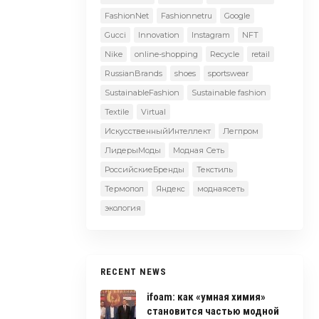
FashionNet
Fashionnetru
Google
Gucci
Innovation
Instagram
NFT
Nike
online-shopping
Recycle
retail
RussianBrands
shoes
sportswear
SustainableFashion
Sustainable fashion
Textile
Virtual
ИскусственныйИнтеллект
Легпром
ЛидерыМоды
Модная Сеть
РоссийскиеБренды
Текстиль
Термопол
Яндекс
моднаясеть
экология
RECENT NEWS
ifoam: как «умная химия»
становится частью модной