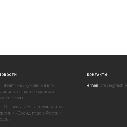
НОВОСТИ
КОНТАКТЫ
ifoam: как «умная химия»
email:
office@fashio
становится частью модной
экосистемы
Названы первые номинанты
премии «Бренд года в России
2026»