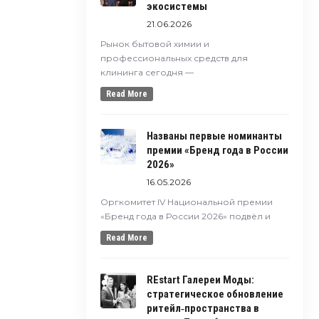
экосистемы
21.06.2026
Рынок бытовой химии и
профессиональных средств для
клининга сегодня —
Read More
Названы первые номинанты
премии «Бренд года в России
2026»
16.05.2026
Оргкомитет IV Национальной премии
«Бренд года в России 2026» подвёл и
Read More
REstart Галереи Моды:
стратегическое обновление
ритейл‑пространства в