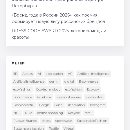
Петербурга
«Бренд года в России 2026»: как премия
формирует новую лигу российских брендов
DRESS CODE AWARD 2025: летопись моды и
красоты
МЕТКИ
3D
Adidas
AI
application
AR
Artificial intelligence
ArtificialIntelligence
denim
digital
E-commerce
eco-fashion
Eco-technology
ecofashion
Ecology
ECommerce
Facebook
FashionLeaders
FashionNet
Fashionnetru
Google
Gucci
Innovation
Instagram
NFT
Nike
online-shopping
Recycle
retail
RussianBrands
shoes
sportswear
SustainableFashion
Sustainable fashion
Textile
Virtual