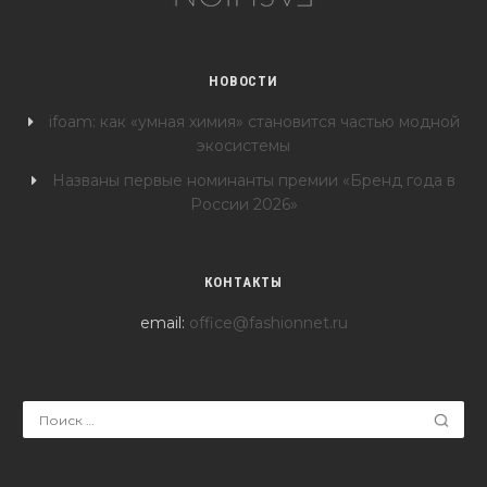
НОВОСТИ
ifoam: как «умная химия» становится частью модной
экосистемы
Названы первые номинанты премии «Бренд года в
России 2026»
КОНТАКТЫ
email:
office@fashionnet.ru