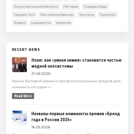
ИскусственныйИнтеллект
Легпром
ЛидерыМоды
Модная Сеть
РоссийскиеБренды
Текстиль
Термопол
Яндекс
моднаясеть
экология
RECENT NEWS
ifoam: как «умная химия» становится частью
модной экосистемы
21.06.2026
Рынок бытовой химии и профессиональных средств для
клининга сегодня —
Read More
Названы первые номинанты премии «Бренд
года в России 2026»
16.05.2026