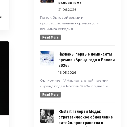
экосистемы
21.06.2026
a
Рынок бытовой химии и
профессиональных средств для
клининга сегодня —
Read More
Названы первые номинанты
премии «Бренд года в России
2026»
16.05.2026
Оргкомитет IV Национальной премии
«Бренд года в России 2026» подвёл и
Read More
REstart Галереи Моды:
стратегическое обновление
ритейл‑пространства в