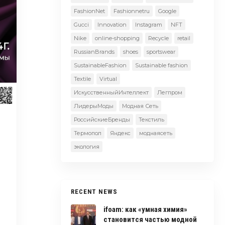
FashionNet
Fashionnetru
Google
Gucci
Innovation
Instagram
NFT
Nike
online-shopping
Recycle
retail
RussianBrands
shoes
sportswear
SustainableFashion
Sustainable fashion
Textile
Virtual
ИскусственныйИнтеллект
Легпром
ЛидерыМоды
Модная Сеть
РоссийскиеБренды
Текстиль
Термопол
Яндекс
моднаясеть
экология
RECENT NEWS
ifoam: как «умная химия»
становится частью модной