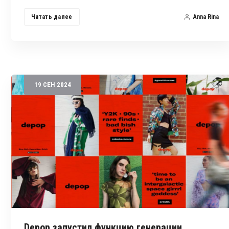
Читать далее
Anna Rina
19
СЕН
2024
Depop запустил функцию генерации