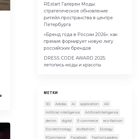
REstart Галереи Моды:
стратегическое обновление
ритейл‑пространства в центре
Петербурга
«Бренд года в России 2026»: как
премия формирует новую лигу
российских брендов
DRESS CODE AWARD 2025:
летопись моды и красоты
МЕТКИ
a
3D
Adidas
AI
application
AR
Artificial intelligence
ArtificialIntelligence
denim
digital
E-commerce
eco-fashion
Eco-technology
ecofashion
Ecology
ECommerce
Facebook
FashionLeaders