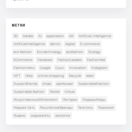
МЕТКИ
3D
Adidas
AI
application
AR
Artificial intelligence
ArtificialIntelligence
denim
digital
E-commerce
eco-fashion
Eco-technology
ecofashion
Ecology
ECommerce
Facebook
FashionLeaders
FashionNet
Fashionnetru
Google
Gucci
Innovation
Instagram
NFT
Nike
online-shopping
Recycle
retail
RussianBrands
shoes
sportswear
SustainableFashion
Sustainable fashion
Textile
Virtual
ИскусственныйИнтеллект
Легпром
ЛидерыМоды
Модная Сеть
РоссийскиеБренды
Текстиль
Термопол
Яндекс
моднаясеть
экология