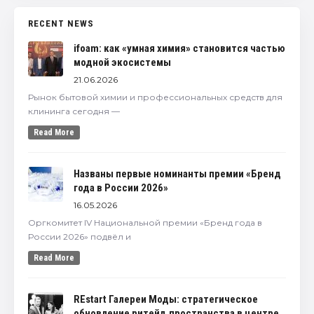
RECENT NEWS
ifoam: как «умная химия» становится частью
модной экосистемы
21.06.2026
Рынок бытовой химии и профессиональных средств для
клининга сегодня —
Read More
Названы первые номинанты премии «Бренд
года в России 2026»
16.05.2026
Оргкомитет IV Национальной премии «Бренд года в
России 2026» подвёл и
Read More
REstart Галереи Моды: стратегическое
обновление ритейл‑пространства в центре