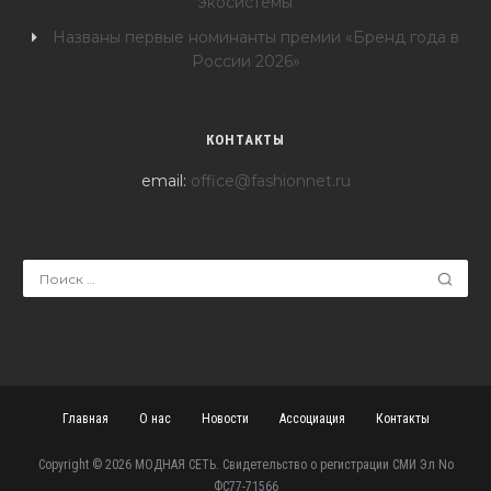
экосистемы
Названы первые номинанты премии «Бренд года в
России 2026»
КОНТАКТЫ
email:
office@fashionnet.ru
Главная
О нас
Новости
Ассоциация
Контакты
Copyright © 2026 МОДНАЯ СЕТЬ. Свидетельство о регистрации СМИ Эл No
ФС77-71566