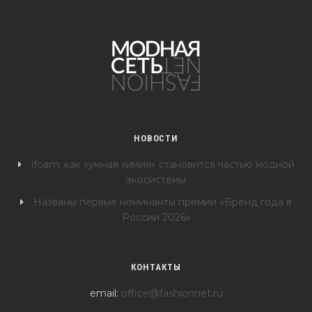
НОВОСТИ
ifoam: как «умная химия» становится частью модной
экосистемы
Названы первые номинанты премии «Бренд года в
России 2026»
КОНТАКТЫ
email:
office@fashionnet.ru