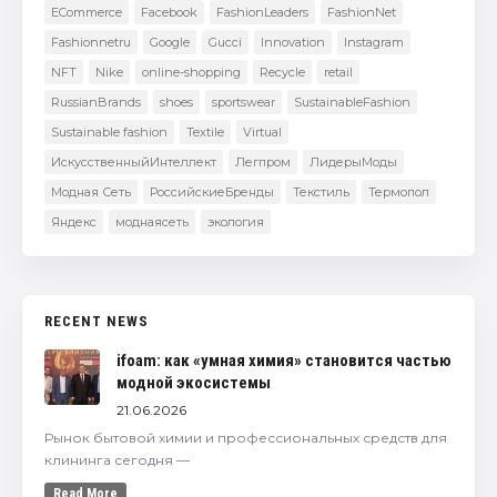
ECommerce
Facebook
FashionLeaders
FashionNet
Fashionnetru
Google
Gucci
Innovation
Instagram
NFT
Nike
online-shopping
Recycle
retail
RussianBrands
shoes
sportswear
SustainableFashion
Sustainable fashion
Textile
Virtual
ИскусственныйИнтеллект
Легпром
ЛидерыМоды
Модная Сеть
РоссийскиеБренды
Текстиль
Термопол
Яндекс
моднаясеть
экология
RECENT NEWS
ifoam: как «умная химия» становится частью
модной экосистемы
21.06.2026
Рынок бытовой химии и профессиональных средств для
клининга сегодня —
Read More