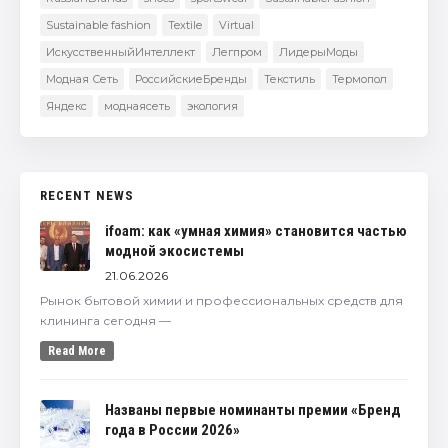
Sustainable fashion
Textile
Virtual
ИскусственныйИнтеллект
Легпром
ЛидерыМоды
Модная Сеть
РоссийскиеБренды
Текстиль
Термопол
Яндекс
моднаясеть
экология
RECENT NEWS
ifoam: как «умная химия» становится частью
модной экосистемы
21.06.2026
Рынок бытовой химии и профессиональных средств для
клининга сегодня —
Read More
Названы первые номинанты премии «Бренд
года в России 2026»