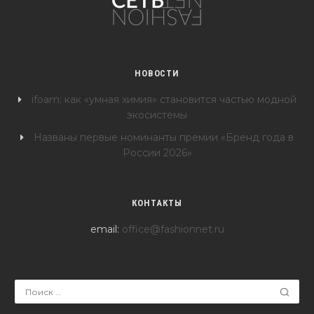
НОВОСТИ
ifoam: как «умная химия» становится частью модной
экосистемы
Названы первые номинанты премии «Бренд года в
России 2026»
КОНТАКТЫ
email:
office@fashionnet.ru