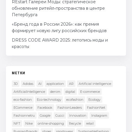
REstart Галереи Моды: стратегическое
обновление ритейл‑пространства в центре
Петербурга
«Бренд года в России 2026»: как премия
формирует новую лигу российских брендов
DRESS CODE AWARD 2025: летопись моды и
красоты
МЕТКИ
3D
Adidas
AI
application
AR
Artificial intelligence
ArtificialIntelligence
denim
digital
E-commerce
eco-fashion
Eco-technology
ecofashion
Ecology
ECommerce
Facebook
FashionLeaders
FashionNet
Fashionnetru
Google
Gucci
Innovation
Instagram
NFT
Nike
online-shopping
Recycle
retail
RussianBrands
shoes
sportswear
SustainableFashion