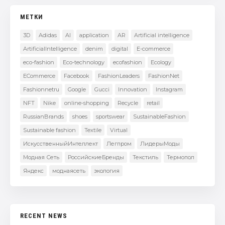
МЕТКИ
3D
Adidas
AI
application
AR
Artificial intelligence
ArtificialIntelligence
denim
digital
E-commerce
eco-fashion
Eco-technology
ecofashion
Ecology
ECommerce
Facebook
FashionLeaders
FashionNet
Fashionnetru
Google
Gucci
Innovation
Instagram
NFT
Nike
online-shopping
Recycle
retail
RussianBrands
shoes
sportswear
SustainableFashion
Sustainable fashion
Textile
Virtual
ИскусственныйИнтеллект
Легпром
ЛидерыМоды
Модная Сеть
РоссийскиеБренды
Текстиль
Термопол
Яндекс
моднаясеть
экология
RECENT NEWS