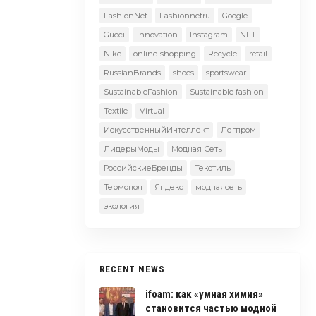
FashionNet
Fashionnetru
Google
Gucci
Innovation
Instagram
NFT
Nike
online-shopping
Recycle
retail
RussianBrands
shoes
sportswear
SustainableFashion
Sustainable fashion
Textile
Virtual
ИскусственныйИнтеллект
Легпром
ЛидерыМоды
Модная Сеть
РоссийскиеБренды
Текстиль
Термопол
Яндекс
моднаясеть
экология
RECENT NEWS
ifoam: как «умная химия»
становится частью модной