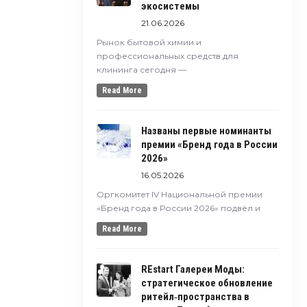
экосистемы
21.06.2026
Рынок бытовой химии и
профессиональных средств для
клининга сегодня —
Read More
Названы первые номинанты
премии «Бренд года в России
2026»
16.05.2026
Оргкомитет IV Национальной премии
«Бренд года в России 2026» подвёл и
Read More
REstart Галереи Моды:
стратегическое обновление
ритейл‑пространства в