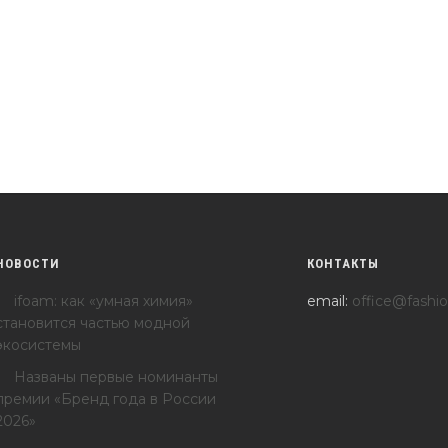
НОВОСТИ
КОНТАКТЫ
ifoam: как «умная химия»
email:
office@fashio
становится частью модной
экосистемы
Названы первые номинанты
премии «Бренд года в России
2026»