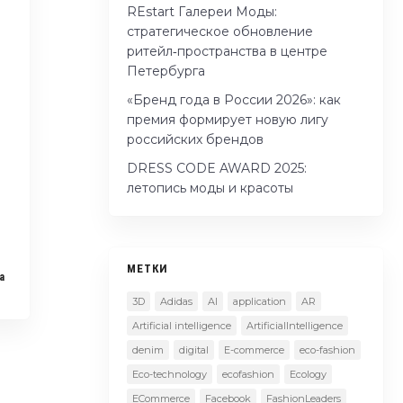
REstart Галереи Моды:
стратегическое обновление
ритейл‑пространства в центре
Петербурга
«Бренд года в России 2026»: как
премия формирует новую лигу
российских брендов
DRESS CODE AWARD 2025:
летопись моды и красоты
МЕТКИ
a
3D
Adidas
AI
application
AR
Artificial intelligence
ArtificialIntelligence
denim
digital
E-commerce
eco-fashion
Eco-technology
ecofashion
Ecology
ECommerce
Facebook
FashionLeaders