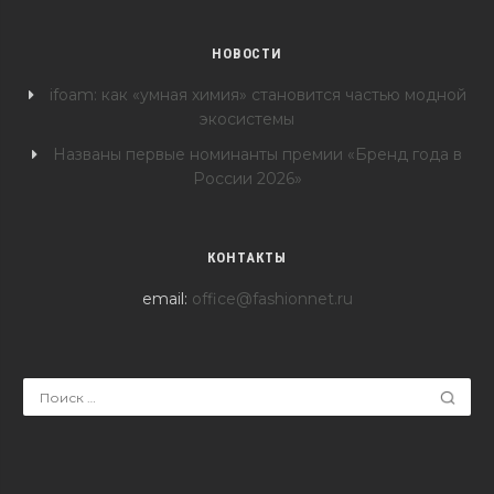
НОВОСТИ
ifoam: как «умная химия» становится частью модной
экосистемы
Названы первые номинанты премии «Бренд года в
России 2026»
КОНТАКТЫ
email:
office@fashionnet.ru