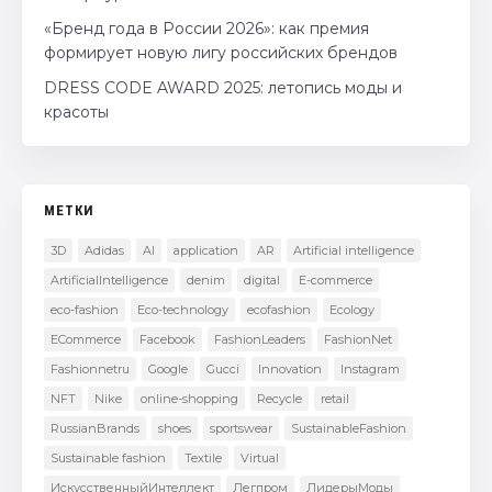
«Бренд года в России 2026»: как премия
формирует новую лигу российских брендов
DRESS CODE AWARD 2025: летопись моды и
красоты
МЕТКИ
3D
Adidas
AI
application
AR
Artificial intelligence
ArtificialIntelligence
denim
digital
E-commerce
eco-fashion
Eco-technology
ecofashion
Ecology
ECommerce
Facebook
FashionLeaders
FashionNet
Fashionnetru
Google
Gucci
Innovation
Instagram
NFT
Nike
online-shopping
Recycle
retail
RussianBrands
shoes
sportswear
SustainableFashion
Sustainable fashion
Textile
Virtual
ИскусственныйИнтеллект
Легпром
ЛидерыМоды