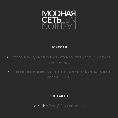
НОВОСТИ
ifoam: как «умная химия» становится частью модной
экосистемы
Названы первые номинанты премии «Бренд года в
России 2026»
КОНТАКТЫ
email:
office@fashionnet.ru