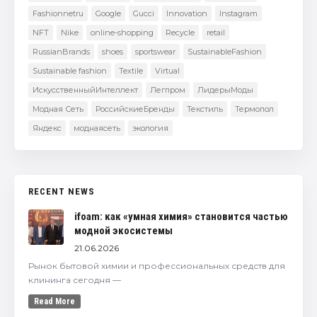
Fashionnetru
Google
Gucci
Innovation
Instagram
NFT
Nike
online-shopping
Recycle
retail
RussianBrands
shoes
sportswear
SustainableFashion
Sustainable fashion
Textile
Virtual
ИскусственныйИнтеллект
Легпром
ЛидерыМоды
Модная Сеть
РоссийскиеБренды
Текстиль
Термопол
Яндекс
моднаясеть
экология
RECENT NEWS
ifoam: как «умная химия» становится частью
модной экосистемы
21.06.2026
Рынок бытовой химии и профессиональных средств для
клининга сегодня —
Read More