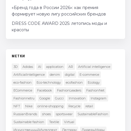
«Бренд года в России 2026»: как премия
формирует новую лигу российских брендов
DRESS CODE AWARD 2025: летопись моды и
красоты
МЕТКИ
3D
Adidas
AI
application
AR
Artificial intelligence
ArtificialIntelligence
denim
digital
E-commerce
eco-fashion
Eco-technology
ecofashion
Ecology
ECommerce
Facebook
FashionLeaders
FashionNet
Fashionnetru
Google
Gucci
Innovation
Instagram
NFT
Nike
online-shopping
Recycle
retail
RussianBrands
shoes
sportswear
SustainableFashion
Sustainable fashion
Textile
Virtual
ИскусственныйИнтеллект
Легпром
ЛидерыМоды