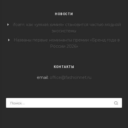
НОВОСТИ
ifoam: как «умная химия» становится частью модной
экосистемы
Названы первые номинанты премии «Бренд года в
России 2026»
КОНТАКТЫ
email:
office@fashionnet.ru