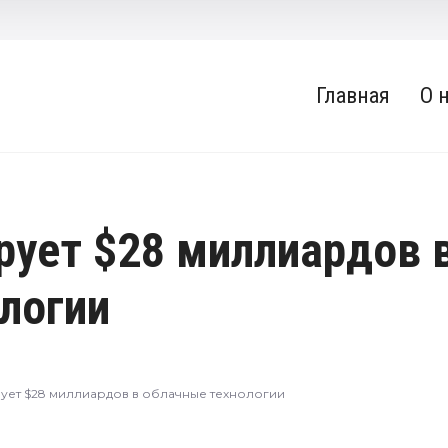
Главная
О 
ирует $28 миллиардов 
логии
рует $28 миллиардов в облачные технологии