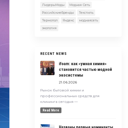
ЛидерыМоды
Модная Сеть
РоссийскиеБренды
Текстиль
Термопол
Яндекс
моднаясеть
экология
RECENT NEWS
ifoam: как «умная химия»
становится частью модной
экосистемы
21.06.2026
Рынок бытовой химии и
профессиональных средств для
клининга сегодня —
Read More
Названы первые номинанты