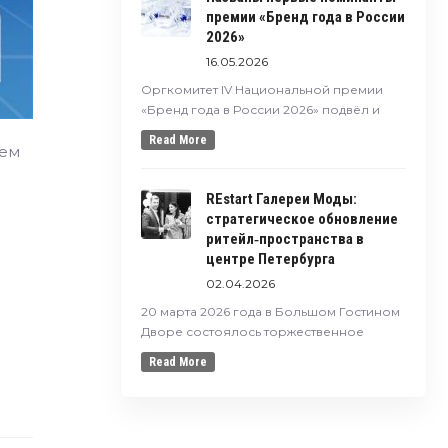
премии «Бренд года в России
2026»
16.05.2026
Оргкомитет IV Национальной премии
«Бренд года в России 2026» подвёл и
Read More
тем
REstart Галереи Моды:
стратегическое обновление
ритейл‑пространства в
центре Петербурга
02.04.2026
20 марта 2026 года в Большом Гостином
Дворе состоялось торжественное
Read More