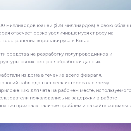
т 200 миллиардов юаней ($28 миллиардов) в свою облач
торая отвечает резко увеличившемуся спросу на
спространения коронавируса в Китае.
 эти средства на разработку полупроводников и
руктуры своих центров обработки данных.
аботали из дома в течение всего февраля,
нологий наблюдал всплеск интереса к своему
риложению для чата на рабочем месте, используемого
пользователи пожаловались на задержки в работе
мпания признала наличие проблем и на сайте социальн