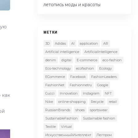
летопись моды и красоты
ную
МЕТКИ
3D
Adidas
AI
application
AR
Artificial intelligence
ArtificialIntelligence
denim
digital
E-commerce
eco-fashion
Eco-technology
ecofashion
Ecology
ECommerce
Facebook
FashionLeaders
FashionNet
Fashionnetru
Google
Gucci
Innovation
Instagram
NFT
 как
Nike
online-shopping
Recycle
retail
RussianBrands
shoes
sportswear
ой
SustainableFashion
Sustainable fashion
Textile
Virtual
ИскусственныйИнтеллект
Легпром